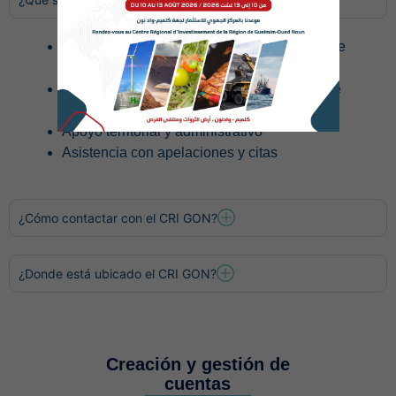
Presentación y seguimiento de solicitudes de
inversión
Orientación sobre incentivos y programas de
apoyo
Apoyo territorial y administrativo
Asistencia con apelaciones y citas
¿Cómo contactar con el CRI GON?
¿Donde está ubicado el CRI GON?
Creación y gestión de
cuentas