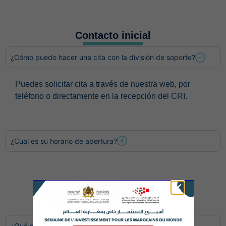
Contacto inicial
¿Cómo puedo hacer una cita con la división de soporte?
Puedes solicitar cita a través de nuestra web, por
teléfono o directamente en la recepción del CRI.
¿Cual es su horario de apertura?
Información general sobre
el CRI
¿Qué servicios ofrece CRI GON?