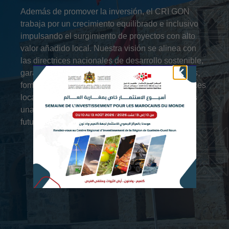
Además de promover la inversión, el CRI GON
trabaja por un crecimiento equilibrado e inclusivo
impulsando el surgimiento de proyectos con alto
valor añadido local. Nuestra visión se alinea con
las directrices nacionales de desarrollo sostenible,
garantizando el apoyo a jóvenes emprendedores,
fomentando la innovación y fortaleciendo las raíces
locales de las inversiones. Juntos, construyamos
una región próspera, abierta y con una visión de
futuro firme.