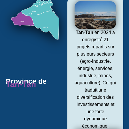
Sidi Ifni
Guelmim
Tan-Tan
Assa Zag
Tan-Tan
en 2024 a
enregistré 21
projets répartis sur
plusieurs secteurs
(agro-industrie,
énergie, services,
industrie, mines,
Province de
Tan-Tan
aquaculture). Ce qui
traduit une
diversification des
investissements et
une forte
dynamique
économique.