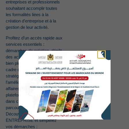
entreprises et professionnels
souhaitant accomplir toutes
les formalités liées à la
création d’entreprise et à la
gestion de leur activité.
Profitez d’un accès rapide aux
services essentiels :
démarches de création, dépôt
des actes, certifications, et
bien plus. S’inscrivant dans le
cadre des initiatives
stratégiques visant
l’amélioration du climat des
affaires au Maroc, cette
plateforme vous accompagne
dans chaque étape de votre
parcours entrepreneurial.
Découvrez DIRECT
ENTREPRISE et simplifiez
vos démarches :