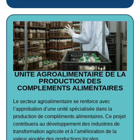
UNITE AGROALIMENTAIRE DE LA
PRODUCTION DES
COMPLEMENTS ALIMENTAIRES
Le secteur agroalimentaire se renforce avec
l’approbation d’une unité spécialisée dans la
production de compléments alimentaires. Ce projet
contribuera au développement des industries de
transformation agricole et à l’amélioration de la
valeur ajoutée des productions locales.