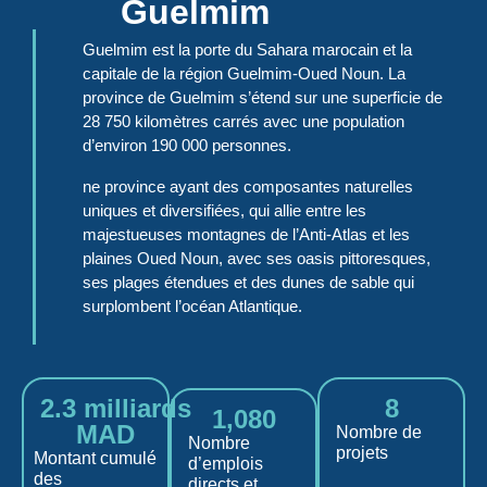
Guelmim
Guelmim est la porte du Sahara marocain et la
capitale de la région Guelmim-Oued Noun. La
province de Guelmim s’étend sur une superficie de
28 750 kilomètres carrés avec une population
d’environ 190 000 personnes.
ne province ayant des composantes naturelles
uniques et diversifiées, qui allie entre les
majestueuses montagnes de l’Anti-Atlas et les
plaines Oued Noun, avec ses oasis pittoresques,
ses plages étendues et des dunes de sable qui
surplombent l’océan Atlantique.
2.3
 milliards 
8
1,080
MAD
Nombre de
Nombre
projets
Montant cumulé
d’emplois
des
directs et